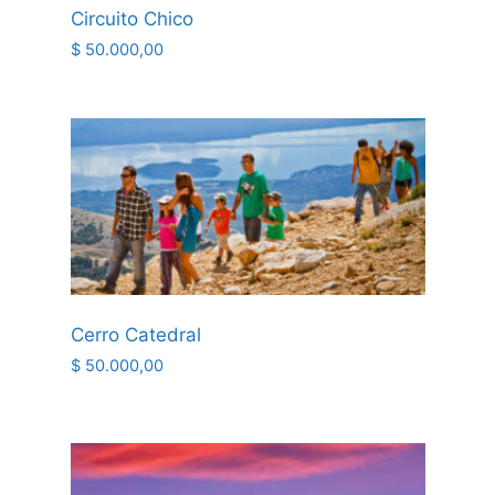
Circuito Chico
$
50.000,00
Cerro Catedral
$
50.000,00