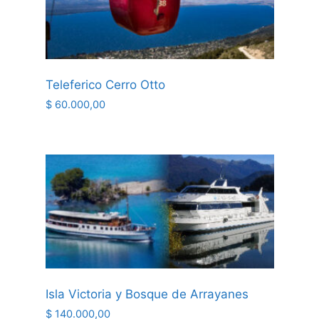
Teleferico Cerro Otto
$
60.000,00
Isla Victoria y Bosque de Arrayanes
$
140.000,00