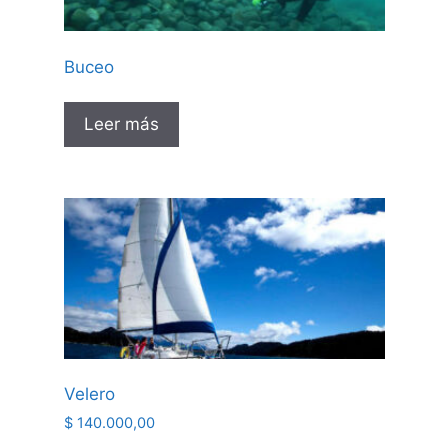
Buceo
Leer más
Velero
$
140.000,00