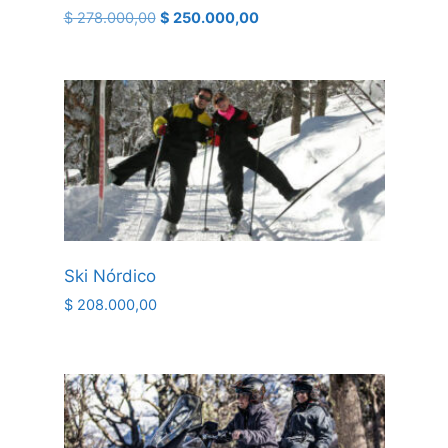
$
278.000,00
$
250.000,00
Ski Nórdico
$
208.000,00