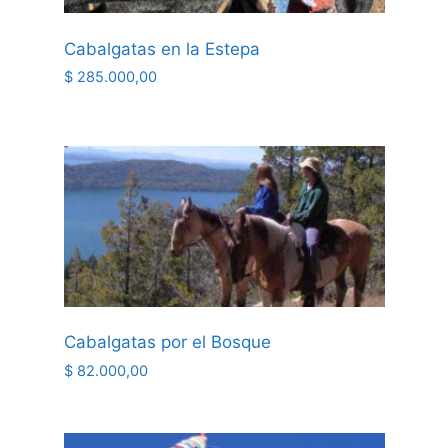
Cabalgatas en la Estepa
$
285.000,00
Cabalgatas por el Bosque
$
82.000,00