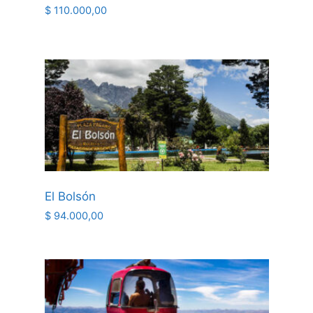
$
110.000,00
El Bolsón
$
94.000,00