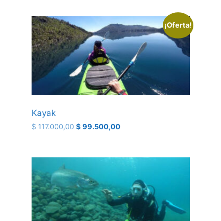
¡Oferta!
Kayak
$
117.000,00
$
99.500,00