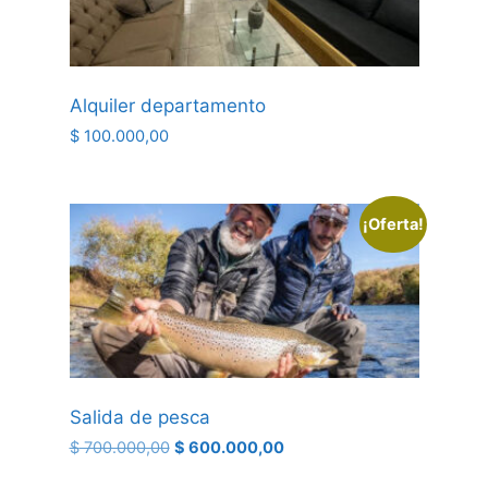
Alquiler departamento
$
100.000,00
¡Oferta!
Salida de pesca
$
700.000,00
$
600.000,00