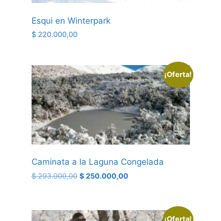
Esqui en Winterpark
$
220.000,00
¡Oferta!
Caminata a la Laguna Congelada
$
293.000,00
$
250.000,00
¡Oferta!