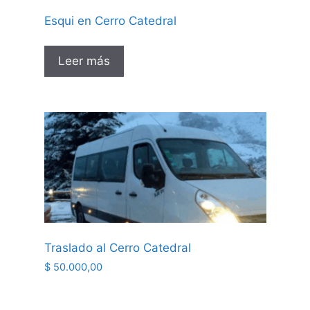
Esqui en Cerro Catedral
Leer más
Traslado al Cerro Catedral
$
50.000,00