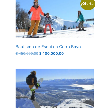
¡Oferta!
Bautismo de Esqui en Cerro Bayo
$
450.000,00
$
400.000,00