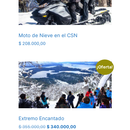
Moto de Nieve en el CSN
$
208.000,00
¡Oferta!
Extremo Encantado
$
355.000,00
$
340.000,00