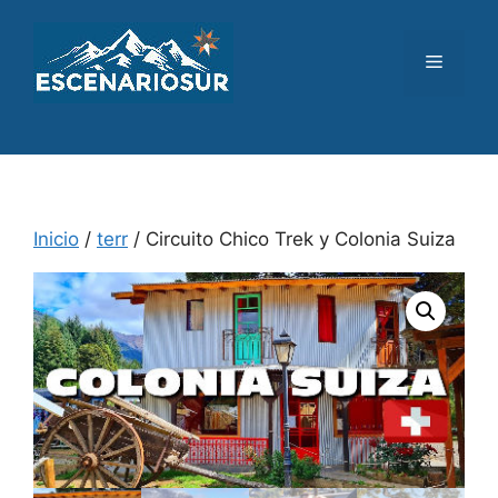
Saltar
al
Menú
contenido
Inicio
/
terr
/ Circuito Chico Trek y Colonia Suiza