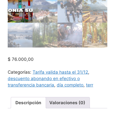
$
76.000,00
Categorías:
Tarifa valida hasta el 31/12
,
descuento abonando en efectivo o
transferencia bancaria
,
día completo
,
terr
Descripción
Valoraciones (0)