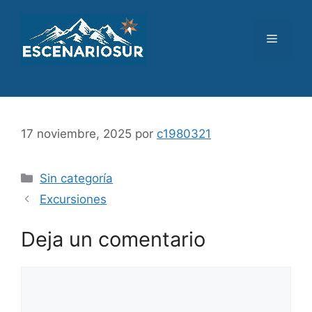
Saltar
al
Menú
contenido
17 noviembre, 2025
por
c1980321
Categorías
Sin categoría
Excursiones
Deja un comentario
Comentario