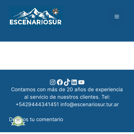
Saltar
al
Menú
contenido
Instagram
Facebook
TikTok
LinkedIn
YouTube
Contamos con más de 20 años de experiencia
al servicio de nuestros clientes. Tel:
+5429444341451 info@escenariosur.tur.ar
Dejanos tu comentario