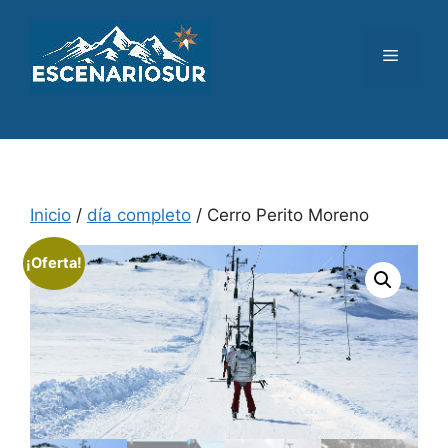
Saltar
al
Menú
contenido
Inicio
/
día completo
/ Cerro Perito Moreno
¡Oferta!