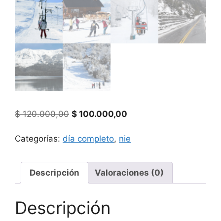
El precio original era: $ 120.000,00.
El precio actual es: $ 
$
120.000,00
$
100.000,00
Categorías:
día completo
,
nie
Descripción
Valoraciones (0)
Descripción