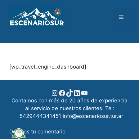
Saltar
al
Menú
contenido
[wp_travel_engine_dashboard]
Instagram
Facebook
TikTok
LinkedIn
YouTube
Contamos con más de 20 años de experiencia
al servicio de nuestros clientes. Tel:
+5429444341451 info@escenariosur.tur.ar
Dejanos tu comentario