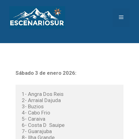
Sábado 3 de enero 2026:
1- Angra Dos Reis
2- Arraial Dajuda
3- Buzios
4- Cabo Frio
5- Caraiva
6- Costa D  Sauipe
7- Guarajuba
8- Ilha Grande